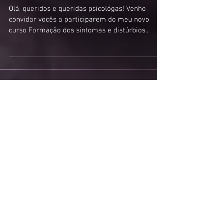
Curso Formação dos sintomas e
distúrbios psicológicos
Olá, queridos e queridas psicológas! Venho
convidar vocês a participarem do meu novo
curso Formação dos sintomas e distúrbios...