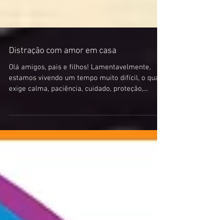
Distração com amor em casa
Olá amigos, pais e filhos! Lamentavelmente,
estamos vivendo um tempo muito difícil, o qual
exige calma, paciência, cuidado, proteção,...