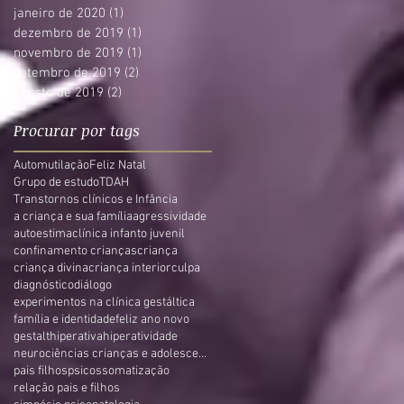
janeiro de 2020
(1)
1 post
dezembro de 2019
(1)
1 post
novembro de 2019
(1)
1 post
setembro de 2019
(2)
2 posts
agosto de 2019
(2)
2 posts
Procurar por tags
Automutilação
Feliz Natal
Grupo de estudo
TDAH
Transtornos clínicos e Infância
a criança e sua família
agressividade
autoestima
clínica infanto juvenil
confinamento crianças
criança
criança divina
criança interior
culpa
diagnóstico
diálogo
experimentos na clínica gestáltica
família e identidade
feliz ano novo
gestalt
hiperativa
hiperatividade
neurociências crianças e adolescentes
pais filhos
psicossomatização
relação pais e filhos