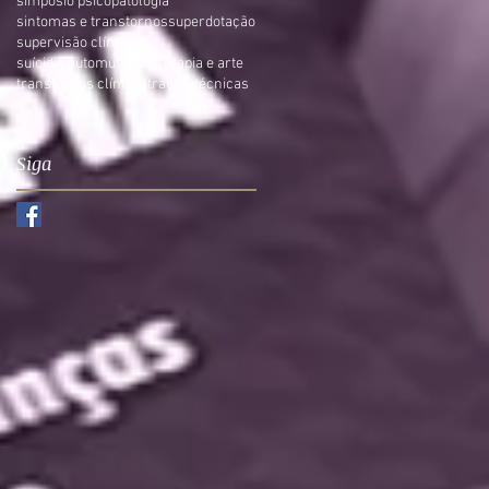
simpósio psicopatologia
sintomas e transtornos
superdotação
supervisão clínica
suícidio automutilação
terapia e arte
transtornos clínicos
trauma
técnicas
Siga