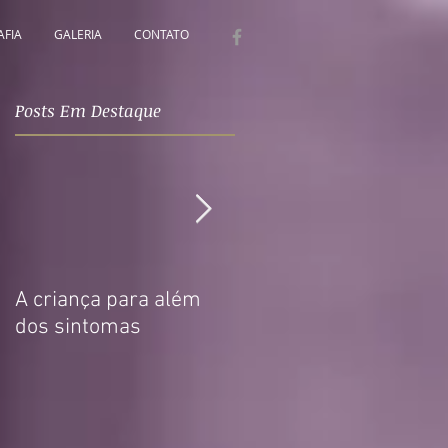
AFIA
GALERIA
CONTATO
Posts Em Destaque
A criança para além
O trauma e suas
dos sintomas
consequências