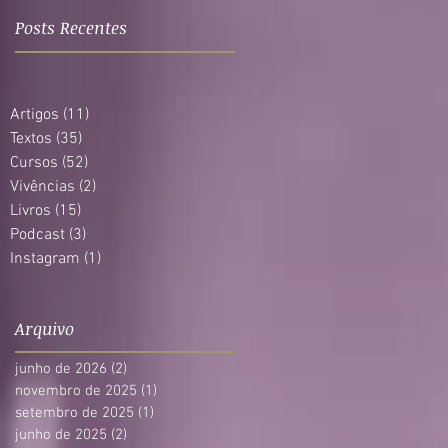
Posts Recentes
Artigos
(11)
11 posts
Textos
(35)
35 posts
Cursos
(52)
52 posts
Vivências
(2)
2 posts
Livros
(15)
15 posts
Podcast
(3)
3 posts
Instagram
(1)
1 post
Arquivo
junho de 2026
(2)
2 posts
novembro de 2025
(1)
1 post
setembro de 2025
(1)
1 post
junho de 2025
(2)
2 posts