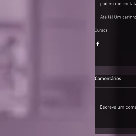
podem me contata
Até lá! Um carinh
Cursos
Comentários
Escreva um come