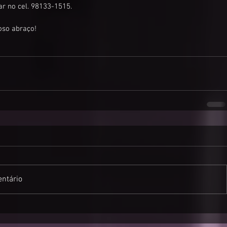
r no cel. 98133-1515. 
oso abraço!
ntário