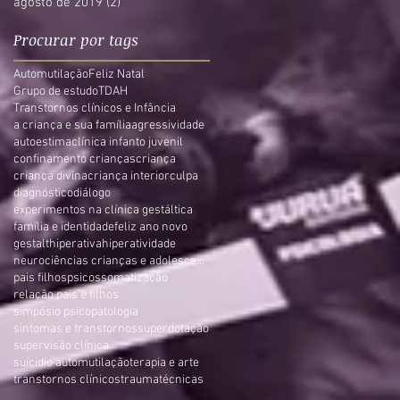
agosto de 2019
(2)
2 posts
Procurar por tags
Automutilação
Feliz Natal
Grupo de estudo
TDAH
Transtornos clínicos e Infância
a criança e sua família
agressividade
autoestima
clínica infanto juvenil
confinamento crianças
criança
criança divina
criança interior
culpa
diagnóstico
diálogo
experimentos na clínica gestáltica
família e identidade
feliz ano novo
gestalt
hiperativa
hiperatividade
neurociências crianças e adolescentes
pais filhos
psicossomatização
relação pais e filhos
simpósio psicopatologia
sintomas e transtornos
superdotação
supervisão clínica
suícidio automutilação
terapia e arte
transtornos clínicos
trauma
técnicas