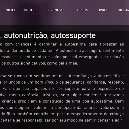
INÍCIO
ARTIGOS
VIVENCIAIS
CURSOS
LIVROS
BIOGR
 autonutrição, autossuporte
ho com crianças é germinar a autoestima para florescer as 
tes a identidade de cada um. A autoestima abrange o sentimento 
essoal e o sentimento de valor pessoal emergentes da relação 
 os outros significativos, como pai e mãe. 
ma se funda em sentimentos de autoconfiança, autorrespeito e 
z, oriundos de um bom vínculo de segurança, confiança, respeito, 
.  Pais que são capazes de ser suporte para a expressão de 
iva, medo, carência,  tristeza,  sem julgar, condenar, reprovar a 
 criança propiciam a construção de uma boa autoestima. Bem 
is que elogiam, validam a percepção da criança, valorizam o 
vo do filho também contribuem para o empoderamento da criança 
que aprenderá a aceitar e se responsabilizar por seu modo de sentir, pensar e agir. 