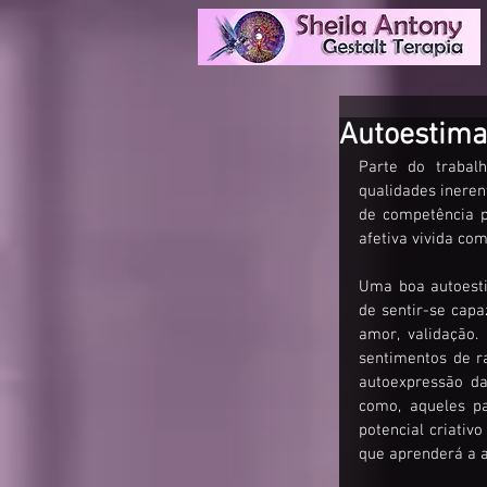
Autoestima,
Parte do trabal
qualidades ineren
de competência p
afetiva vivida com
Uma boa autoesti
de sentir-se capa
amor, validação
sentimentos de ra
autoexpressão da
como, aqueles pa
potencial criati