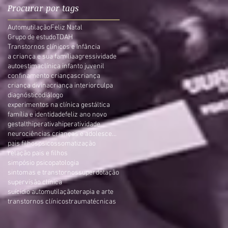
Procurar por tags
Automutilação
Feliz Natal
Grupo de estudo
TDAH
Transtornos clínicos e Infância
a criança e sua família
agressividade
autoestima
clínica infanto juvenil
confinamento crianças
criança
criança divina
criança interior
culpa
diagnóstico
diálogo
experimentos na clínica gestáltica
família e identidade
feliz ano novo
gestalt
hiperativa
hiperatividade
neurociências crianças e adolescentes
pais filhos
psicossomatização
relação pais e filhos
simpósio psicopatologia
sintomas e transtornos
superdotação
supervisão clínica
suícidio automutilação
terapia e arte
transtornos clínicos
trauma
técnicas