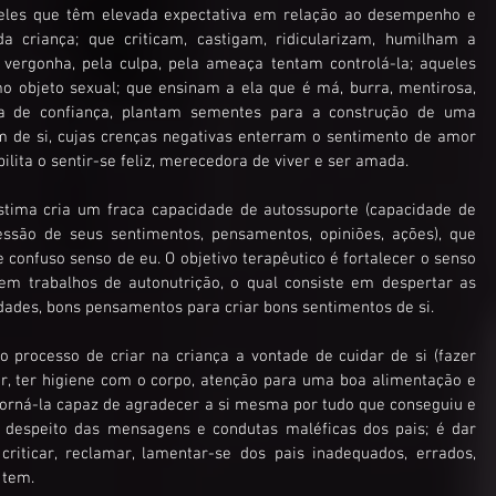
ueles que têm elevada expectativa em relação ao desempenho e 
 criança; que criticam, castigam, ridicularizam, humilham a 
 vergonha, pela culpa, pela ameaça tentam controlá-la; aqueles 
 objeto sexual; que ensinam a ela que é má, burra, mentirosa, 
na de confiança, plantam sementes para a construção de uma 
 de si, cujas crenças negativas enterram o sentimento de amor 
ilita o sentir-se feliz, merecedora de viver e ser amada. 
tima cria um fraca capacidade de autossuporte (capacidade de 
essão de seus sentimentos, pensamentos, opiniões, ações), que 
 confuso senso de eu. O objetivo terapêutico é fortalecer o senso 
m trabalhos de autonutrição, o qual consiste em despertar as 
idades, bons pensamentos para criar bons sentimentos de si.
o processo de criar na criança a vontade de cuidar de si (fazer 
, ter higiene com o corpo, atenção para uma boa alimentação e 
orná-la capaz de agradecer a si mesma por tudo que conseguiu e 
 despeito das mensagens e condutas maléficas dos pais; é dar 
riticar, reclamar, lamentar-se dos pais inadequados, errados, 
 tem.