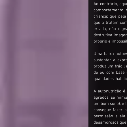
Ao contrário, aq
comportamento da
criança; que pela
que a tratam como
errada, não dig
destrutiva imagem
próprio e impossib
Uma baixa autoes
sustentar a expr
produz um frágil e
de eu com base e
qualidades, habil
A autonutrição é 
agrados, se mimar
um bom sono); é t
consegue fazer a
permissão a ela c
desamorosos que